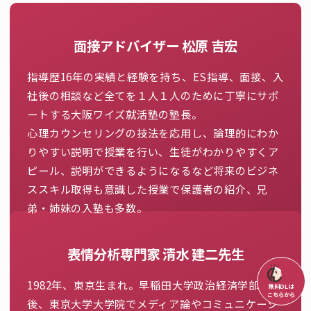
面接アドバイザー 松原 吉宏
指導歴16年の実績と経験を持ち、ES指導、面接、入
社後の相談など全てを１人１人のために丁寧にサポ
ートする大阪ワイズ就活塾の塾長。
心理カウンセリングの技法を応用し、論理的にわか
りやすい説明で授業を行い、生徒がわかりやすくア
ピール、説明ができるようになるなど将来のビジネ
ススキル取得も意識した授業で保護者の紹介、兄
弟・姉妹の入塾も多数。
表情分析専門家 清水 建二先生
1982年、東京生まれ。早稲田大学政治経済学部卒業
無料DLは
こちらから
後、東京大学大学院でメディア論やコミュニケーシ