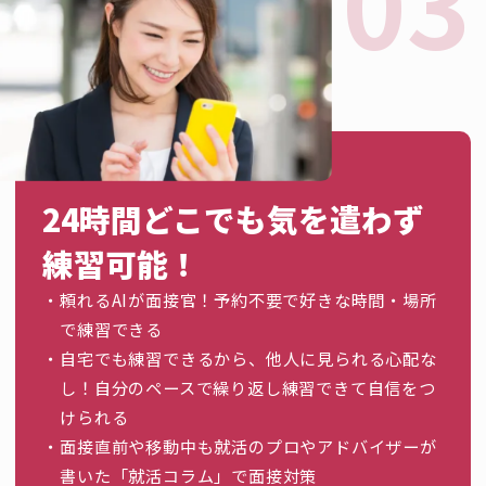
24時間どこでも気を遣わず
練習可能！
頼れるAIが面接官！予約不要で好きな時間・場所
で練習できる
自宅でも練習できるから、他人に見られる心配な
し！自分のペースで繰り返し練習できて自信をつ
けられる
面接直前や移動中も就活のプロやアドバイザーが
書いた「就活コラム」で面接対策