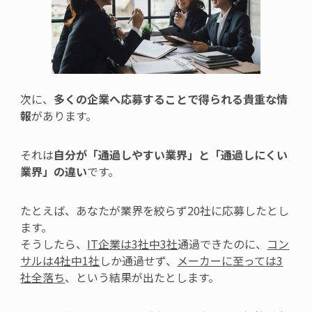
次に、
多くの企業へ応募することで得られる貴重な情
報
があります。
それは
自分が「通過しやすい業界」と「通過しにくい
業界」の違い
です。
たとえば、あ
なたが業界を絞らず20社に応募したとし
ます。
そうしたら、
IT企業は3社中3社
通過できたのに、
コン
サルは4社中1社
しか通過せず、
メーカーに至っては3
社全落ち
、という結果が出たとします。