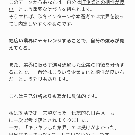
このデータからあなたは「自分は
IT企業との相性が良
い
」という重要な気づきを得られます。
そうすれば、秋冬インターンや本選考では業界を絞っ
ても内定しやすくなるのです。
幅広い業界にチャレンジすることで、自分の強みが見
えてくる。
また、業界に限らず選考通過した企業の特徴を分析す
ることで、
「自分は
こういう企業文化と相性が良い
ん
だ」という発見もあります。
これは
自己分析よりも遥かに具体的
です。
私は就活で第一志望だった「伝統的
な日系メーカー」
に一次選考で落とされまくりました。
一方、「キラキラした業界」では受けがよかった。
自分はキラキラなんて、していないのに、です。