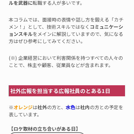
ルを武器に
転職する人が多いです。
本コラムでは、
面接時の表情や話し方を鍛える「カチ
メン！」として、技術スキルではなく
コミュニケーシ
ョンスキル
をメインに解説していますので、気になる
方は
ぜひ参考にしてみてください。
(※) 企業経営において利害関係を持つすべての人々の
ことで、株主や顧客、従業員などが含まれます。
社外広報を担当する
広報社員の
とある1日
※
オレンジ
は
社外
の方と、
水色
は
社内
の方との予定を
表しています。
【ロケ取材の立ち合いがある日】