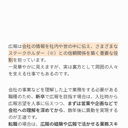
広報は
会社の情報を
社内や世の中に伝え、さまざまな
ステークホルダー（※）との
信頼関係を築く重要な役
割
を担っています。
一見華やかに見えますが、実は裏方として周囲の人々
を支える仕事でもあるのです。
会社の事業などを理解した上で業務をする必要がある
職種
の
ため、
新卒
で広報を目指す場合
は、入社時から
広報志望を人事に伝えつつ、
まずは営業や企画などで
会社への理解を深めてから
、数年後に異動を実現する
のが王道です。
転職
の場合
は、
広報の経験や広報で活かせる業務スキ