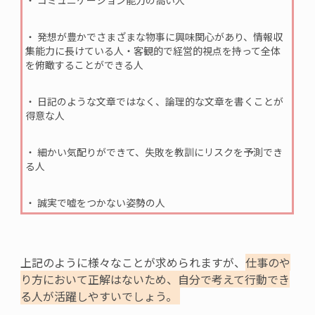
・ コミュニケーション能力の高い人
・ 発想が豊かでさまざまな物事に興味関心があ
り、情報収
集能力に長けてい
る人・客観的
で経営的視点を持って全体
を俯瞰することができ
る人
・
日記のような文章ではなく、論理的な
文章を書くことが
得意な
人
・ 細かい気配りができて、失敗を教訓にリスクを予測でき
る人
・ 誠実で嘘をつかない姿勢の人
上記のように様々なことが求められますが、
仕事のや
り方において正解はないため、自分で考えて行動でき
る人が活躍しやすいでしょう。