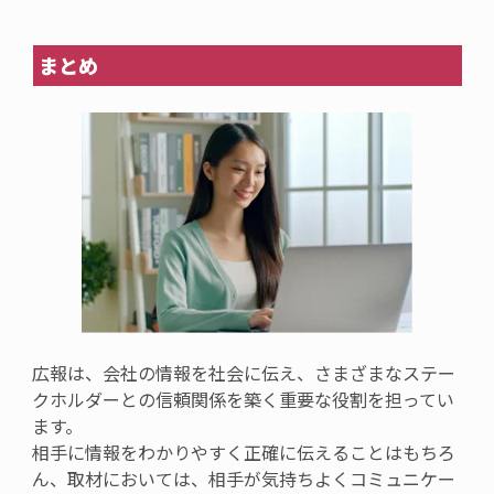
まとめ
広報は、会社の情報を社会に伝え、
さまざまなステー
クホルダーとの
信頼関係を築く重要な役割
を担ってい
ます。
相手に
情報を
わかりやすく
正確に
伝えることはもちろ
ん、
取材においては、
相手が気持ちよくコミュニケー