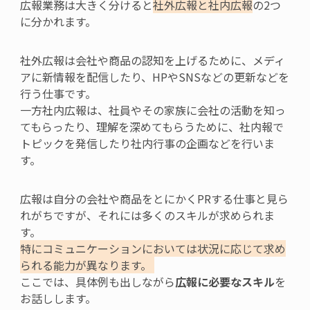
広報業務は大きく分けると
社外広報と社内広報
の
2
つ
に分かれます。
社外広報は会社や商品の認知を上げるために、メディ
アに新情報を配信したり、
HP
や
SNS
などの更新などを
行う仕事です。
一方社内広報は、社員やその家族に会社の活動を知っ
てもらったり、理解を深めてもらうために、社内報で
トピックを発信したり社内行事の企画などを行いま
す。
広報は自分の会社や商品をとにかくPRする仕事と見ら
れがちですが、
それには
多くのスキルが求められま
す。
特にコミュニケーションにおいては状況に応じて
求め
られる能力が異なります。
ここでは、具体例も出しながら
広報
に必要なスキル
を
お話しします。